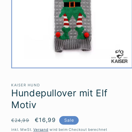
Medien
1
in
Modal
KAISER HUND
öffnen
Hundepullover mit Elf
Motiv
Normaler
Verkaufspreis
€16,99
€24,99
Sale
Preis
inkl. MwSt.
Versand
wird beim Checkout berechnet