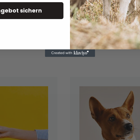
Um mehr von unserer H
ngebot sichern
Sie
hier
.
Haben Sie Fragen, dann 
Sie uns bitte unter in