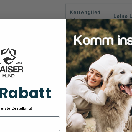
Kettenglied
Leine 
Dicke
2 mm
120 cm
3 mm
120 cm
4 mm
120 cm
 Rabatt
 erste Bestellung!