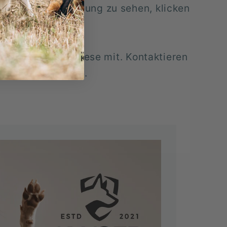
undeleine Sammlung zu sehen, klicken
teilen Sie uns diese mit. Kontaktieren
fo@kaiserhund.com.