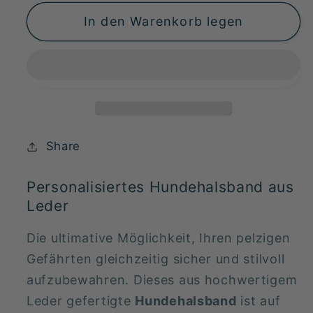
Menge
Menge
In den Warenkorb legen
für
für
Hundehalsband
Hundehalsband
Leder
Leder
mit
mit
Namen
Namen
Share
Personalisiertes Hundehalsband aus
Leder
Die ultimative Möglichkeit, Ihren pelzigen
Gefährten gleichzeitig sicher und stilvoll
aufzubewahren. Dieses aus hochwertigem
Leder gefertigte
Hundehalsband
ist auf