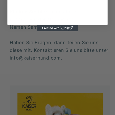
Klicken Sie hier
, um mehr von
unserer Hundehalsband mit
Namen Sammlung zu sehen.
Haben Sie Fragen, dann teilen Sie uns
diese mit. Kontaktieren Sie uns bitte unter
info@kaiserhund.com.