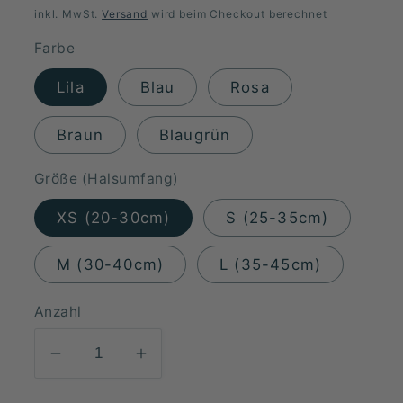
Preis
inkl. MwSt.
Versand
wird beim Checkout berechnet
Farbe
Lila
Blau
Rosa
Braun
Blaugrün
Größe (Halsumfang)
XS (20-30cm)
S (25-35cm)
M (30-40cm)
L (35-45cm)
Anzahl
Verringere
Erhöhe
die
die