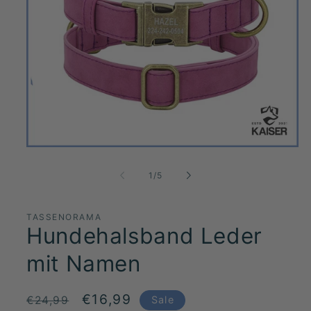
Medien
1
in
von
1
/
5
Modal
öffnen
TASSENORAMA
Hundehalsband Leder
mit Namen
Normaler
Verkaufspreis
€16,99
€24,99
Sale